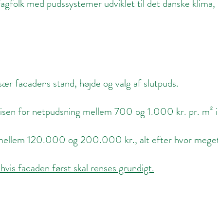
agfolk med pudssystemer udviklet til det danske klima, s
sær facadens stand, højde og valg af slutpuds.
isen for netpudsning mellem 700 og 1.000 kr. pr. m² 
k mellem 120.000 og 200.000 kr., alt efter hvor meget 
vis facaden først skal renses grundigt.