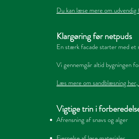
Du kan læse mere om udvendig f
Klargøring før netpuds
En stærk facade starter med et r
Vi gennemgår altid bygningen for
Læs mere om sandblæsning her, s
Vigtige trin i forberedels
Afrensning af snavs og alger
Fjernelse af løse materialer