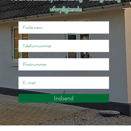
uforpligtende
Indsend