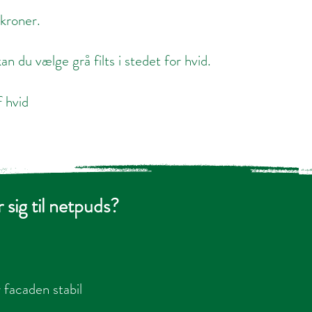
 kroner.
n du vælge grå filts i stedet for hvid.
f hvid
 sig til netpuds?
 facaden stabil