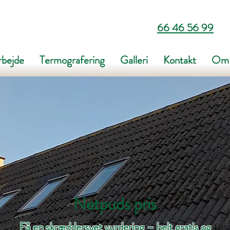
66 46 56 99
rbejde
Termografering
Galleri
Kontakt
Om 
Netpuds pris
Få en skræddersyet vurdering – helt gratis og