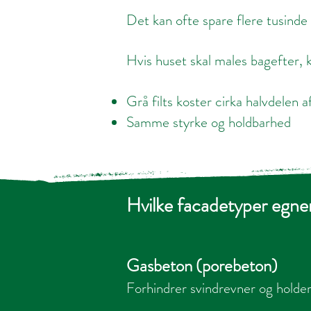
Det kan ofte spare flere tusinde
Hvis huset skal males bagefter, ka
Grå filts koster cirka halvdelen a
Samme styrke og holdbarhed
Hvilke facadetyper egner
Gasbeton (porebeton)
Forhindrer svindrevner og holder