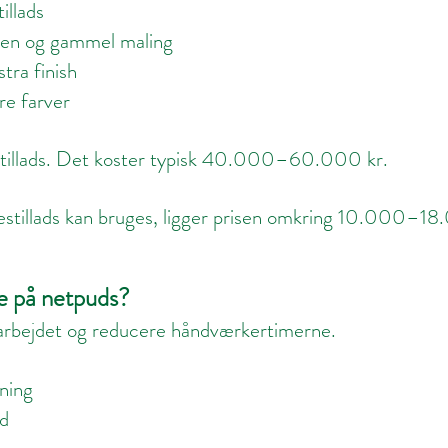
illads
sten og gammel maling
tra finish
ere farver
 stillads. Det koster typisk 40.000–60.000 kr.
estillads kan bruges, ligger prisen omkring 10.000–18
e på netpuds?
 arbejdet og reducere håndværkertimerne.
ning
ld